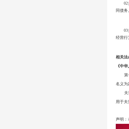
0
同债务
0
经营行
相关法
《中华
第
名义为
夫
用于夫
声明：