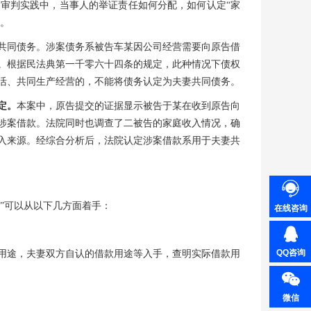
。审判实践中，当事人的举证责任如何分配，如何认定
“家
点。
共同债务。涉案债务系被告车某因公司经营需要向原告借
。根据民法典第一千零六十四条的规定，此种情况下债权
活、共同生产经营的，不能将债务认定为夫妻共同债务。
定。
本案中，原告提交的证据显示被告于某在收到原告向
涉案借款。法院同时也调查了二被告的家庭收入情况，确
入来源。经综合分析后，法院认定涉案借款系用于夫妻共
营”可以从以下几方面着手：
在线咨询
QQ咨询
体用途，夫妻双方自认的借款用途等入手，查明实际借款用
微信