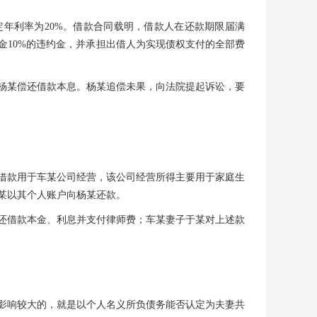
定年利率为
20%。借款合同载明，借款人在还款期限届满
金10%的违约金，并承担出借人为实现债权支付的全部费
杨某偿还借款本息。杨某追偿未果，向法院提起诉讼，要
借款用于车某公司经营，该公司经营所得主要用于家庭生
某以其个人账户向杨某还款。
还借款本金、利息并支付律师费；车某妻子于某对上述款
影响较大的，就是以个人名义所负债务能否认定为夫妻共