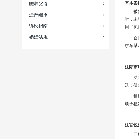
基本案
赡养父母
被
遗产继承
时，未
诉讼指南
用（包
婚姻法规
合
求车某
法院审
法
活；借
根
项承担
法官说
目