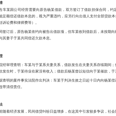
情
告车某因公司经营需要向原告杨某借款，双方签订了借款担保合同，约
能足额偿还借款本息的，视为严重违约，应另行向出借人支付全部贷款本
括诉讼费和律师费等）。
同签订后，原告杨某依约向被告出借款项，但车某收到借款后，未按期向
与其妻子于某共同偿还欠款本息。
理
院经审理查明：车某与于某系夫妻关系，借款发生在夫妻关系存续期间；
款发生时，于某待业在家没有收入；借款后杨某曾以短信向于某催款，于
据查明的案件事实法院作出判决：车某于判决生效之日起十日内向杨某偿
连带清偿责任。
法
前随着经济发展，民间借贷纠纷日益增多，在这其中引发较多争议，社会