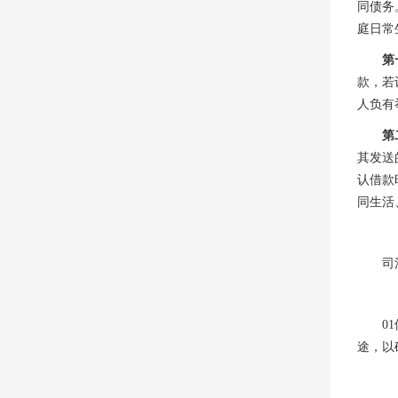
同债务
庭日常
第
款，若
人负有
第
其发送
认借款
同生活
司
0
途，以