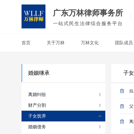
广东万林律师事务所
一站式民生法律综合服务平台
首页
关于万林
万林文化
团队成员
婚姻继承
子女
自
离婚纠纷
财产分割
父
子女抚养
离
婚姻债务