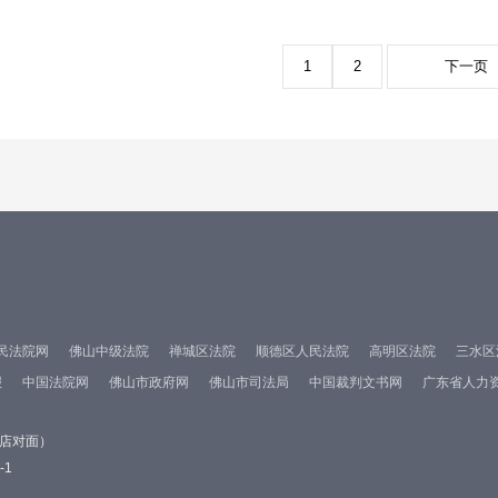
1
2
下一页
民法院网
佛山中级法院
禅城区法院
顺德区人民法院
高明区法院
三水区
报
中国法院网
佛山市政府网
佛山市司法局
中国裁判文书网
广东省人力
酒店对面）
-1