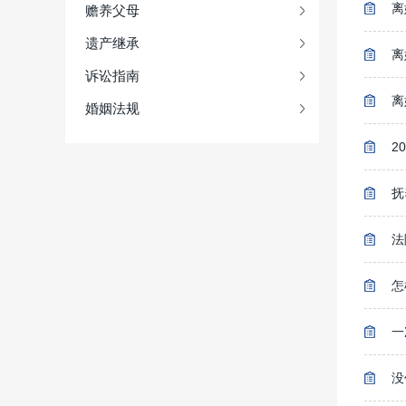
离
赡养父母
遗产继承
离
诉讼指南
离
婚姻法规
2
抚
法
怎
一
没