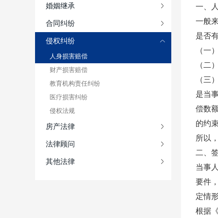
婚姻继承
一、
一般
合同纠纷
是否
侵权纠纷
（一
人身损害赔偿
（二
财产损害赔偿
（三
教育机构责任纠纷
是当
医疗损害纠纷
偿数
侵权法规
的约束
房产法律
所以
法律顾问
二、
其他法律
当事
要件
定情
根据