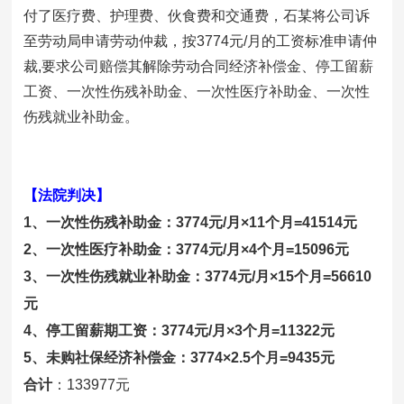
付了医疗费、护理费、伙食费和交通费，石某将公司诉
至劳动局申请劳动仲裁，按3774元/月的工资标准申请仲
裁,要求公司赔偿其解除劳动合同经济补偿金、停工留薪
工资、一次性伤残补助金、一次性医疗补助金、一次性
伤残就业补助金。
【法院判决】
1、一次性伤残补助金：3774
元/月×
11
个月=
41514元
2、一次性医疗补助金：3774
元/月×
4
个月=
15096元
3、一次性伤残就业补助金：3774
元/月×
15
个月=
56610
元
4、
停工留薪期工资
：3
774
元/月×
3
个月=
11322元
5、
未购社保
经济补偿金：3
774
×
2.5
个月=
9435元
合计
：
133977元