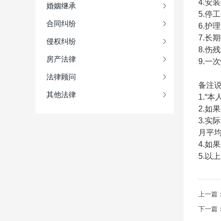
4.
安装
婚姻继承
5.
停工
合同纠纷
6.
护理
7.长
侵权纠纷
8.
伤残
房产法律
9.
一次
法律顾问
备注
其他法律
1.“
2.
3.
月平均
4.
5.
上一篇
下一篇