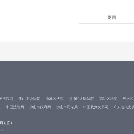
返回
民法院网
佛山中级法院
禅城区法院
顺德区人民法院
高明区法院
三水区
报
中国法院网
佛山市政府网
佛山市司法局
中国裁判文书网
广东省人力
酒店对面）
-1