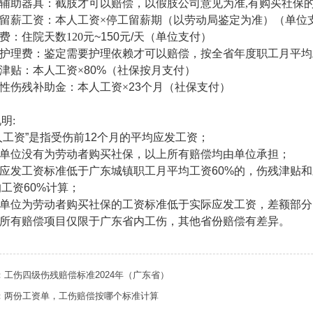
辅助器具：截肢才可以赔偿，以假肢公司意见为准
,有购买社保
留薪工资：本人工资
×停工留薪期（以劳动局鉴定为准）（单位
费：住院天数
120元
~150元/天（单位支付）
期护理费：鉴定需要护理依赖才可以赔偿，按全省年度职工月平均工资
津贴：本人工资
×
80%（社保按月支付）
性伤残补助金：本人工资
×
23个月（社保支付）
说明
:
本人工资”是指受伤前12个月的平均应发工资；
如果单位没有为劳动者购买社保，以上所有赔偿均由单位承担；
实际应发工资标准低于广东城镇职工月平均工资60%的，伤残津贴
工资60%计算；
如果单位为劳动者购买社保的工资标准低于实际应发工资，差额部
以上所有赔偿项目仅限于广东省内工伤，其他省份赔偿有差异。
：工伤四级伤残赔偿标准2024年（广东省）
：两份工资单，工伤赔偿按哪个标准计算